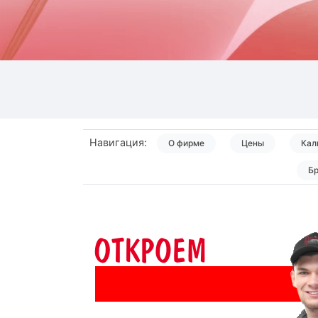
Навигация:
О фирме
Цены
Кал
Б