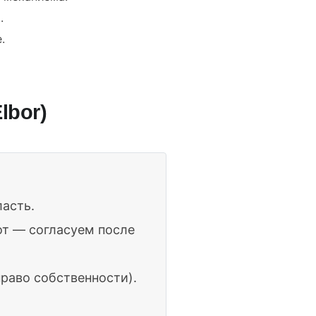
.
.
lbor)
ласть.
от — согласуем после
раво собственности).