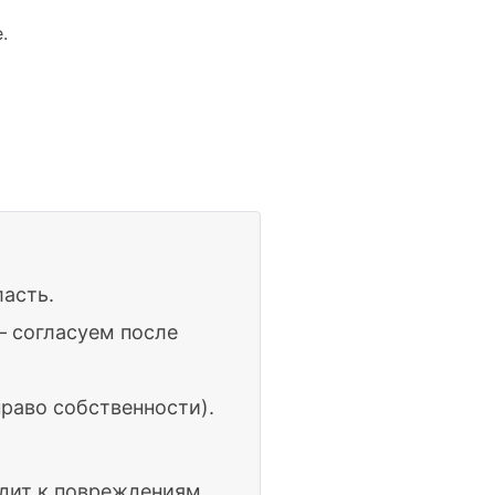
.
ласть.
— согласуем после
раво собственности).
одит к повреждениям