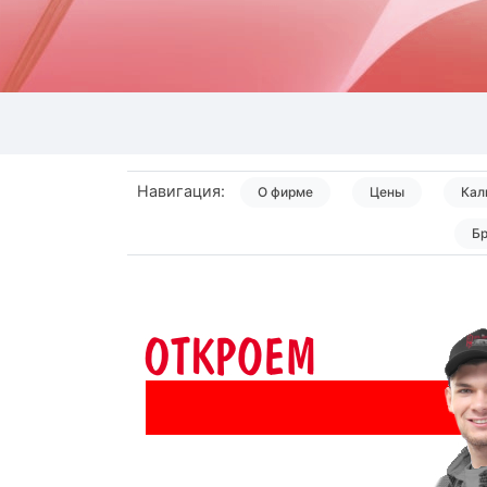
Навигация:
О фирме
Цены
Кал
Б