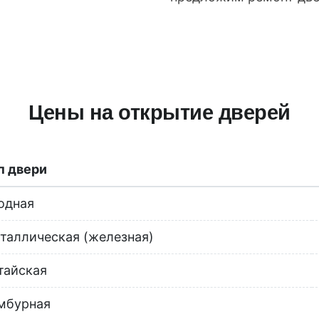
Цены на открытие дверей
п двери
одная
таллическая (железная)
тайская
мбурная