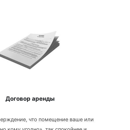
Договор аренды
верждение, что помещение ваше или
о кому угодно», так спокойнее и