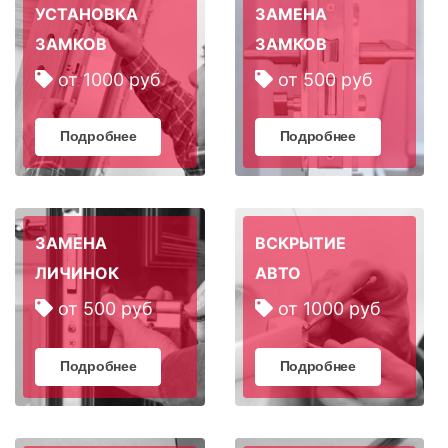
УСТАНОВКА
ЗАМЕНА
ЗАМКОВ
ЗАМКОВ
от 1000 руб
от 500 руб
Подробнее
Подробнее
ЗАМЕНА
ВСКРЫТИЕ
ЛИЧИНОК
АВТО
от 500 руб
от 1000 руб
Подробнее
Подробнее