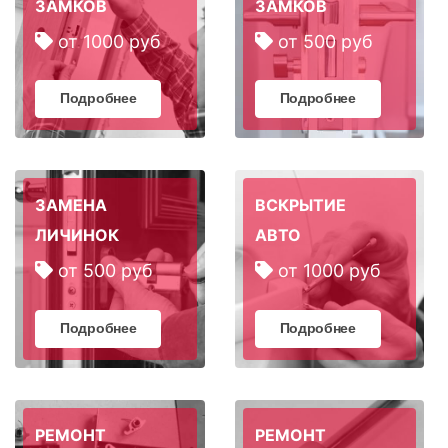
ЗАМКОВ
ЗАМКОВ
от 1000 руб
от 500 руб
Подробнее
Подробнее
ЗАМЕНА
ВСКРЫТИЕ
ЛИЧИНОК
АВТО
от 500 руб
от 1000 руб
Подробнее
Подробнее
РЕМОНТ
РЕМОНТ