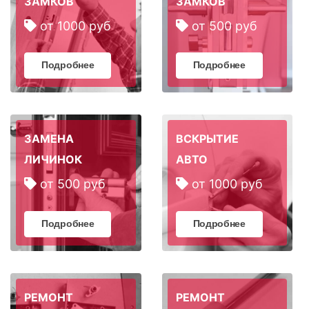
ЗАМКОВ
ЗАМКОВ
от 1000 руб
от 500 руб
Подробнее
Подробнее
ЗАМЕНА
ВСКРЫТИЕ
ЛИЧИНОК
АВТО
от 500 руб
от 1000 руб
Подробнее
Подробнее
РЕМОНТ
РЕМОНТ