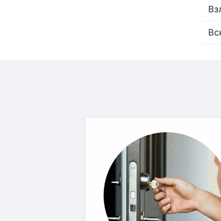
Вз
Вс