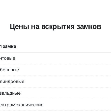
Цены на вскрытия замков
п замка
чтовые
бельные
линдровые
вальдные
ектромеханические