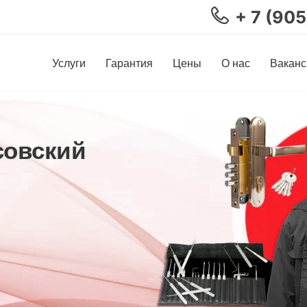
+ 7 (90
Услуги
Гарантия
Цены
О нас
Ваканс
совский