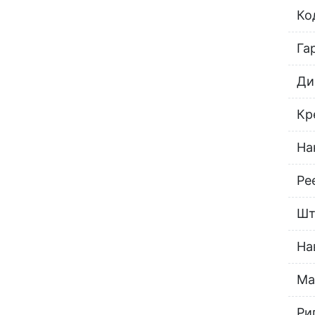
Ко
Га
Ди
Кр
На
Ре
Шт
На
Ма
Ри