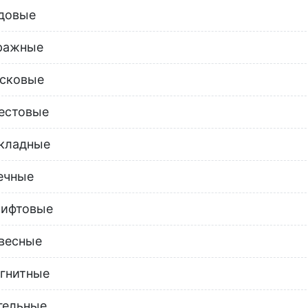
довые
ражные
сковые
естовые
кладные
ечные
ифтовые
весные
гнитные
гельные